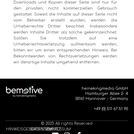
Downloads und Kopien dieser Seite sind nur für
den privaten, nicht kommerziellen Gebrauch
gestattet. Soweit die Inhalte auf dieser Seite nicht
vom Betreiber erstellt wurden, werden die
Urheberrechte Dritter beachtet. Insbesondere
werden Inhalte Dritter als solche gekennzeichnet.
Sollten Sie trotzdem auf eine
Urheberrechtsverletzung aufmerksam werden,
bitten wir um einen entsprechenden Hinweis. Bei
Bekanntwerden von Rechtsverletzungen werden
wir derartige Inhalte umgehend entfernen.
heinekingmedia GmbH
Hamburger Allee 2- 4
30161 Hannover - Germany
+49 (0) 511 67 51 90
© 2025 All rights Reserved.
HINWEISGEBERSYSTEM
DATENSCHUTZ
IMPRESSUM